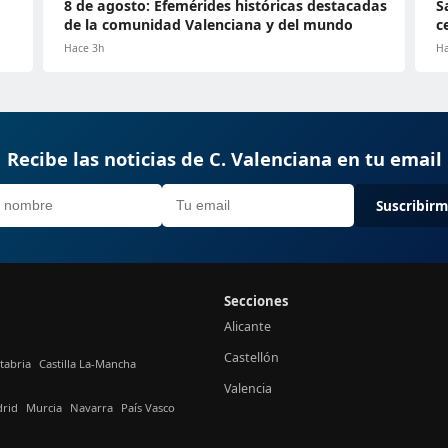
8 de agosto: Efemérides históricas destacadas
S
de la comunidad Valenciana y del mundo
c
Hace 3h
Ha
Recibe las noticias de C. Valenciana en tu email
Suscribir
Secciones
Alicante
Castellón
tabria
Castilla La-Mancha
Valencia
rid
Murcia
Navarra
País Vasco