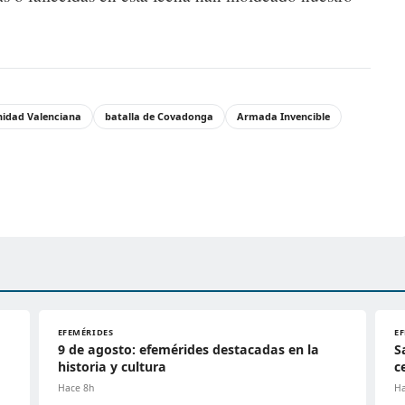
idad Valenciana
batalla de Covadonga
Armada Invencible
EFEMÉRIDES
E
9 de agosto: efemérides destacadas en la
S
historia y cultura
c
Hace 8h
Ha