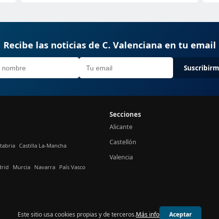
Recibe las noticias de C. Valenciana en tu email
Suscribir
Secciones
Alicante
Castellón
tabria
Castilla La-Mancha
Valencia
rid
Murcia
Navarra
País Vasco
Este sitio usa cookies propias y de terceros.
Más info
Aceptar
© 2026 24h Valencia