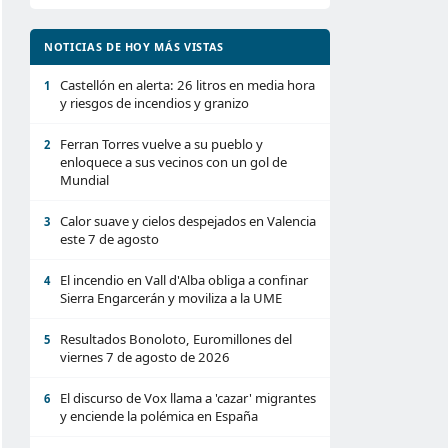
NOTICIAS DE HOY MÁS VISTAS
Castellón en alerta: 26 litros en media hora
1
y riesgos de incendios y granizo
Ferran Torres vuelve a su pueblo y
2
enloquece a sus vecinos con un gol de
Mundial
Calor suave y cielos despejados en Valencia
3
este 7 de agosto
El incendio en Vall d'Alba obliga a confinar
4
Sierra Engarcerán y moviliza a la UME
Resultados Bonoloto, Euromillones del
5
viernes 7 de agosto de 2026
El discurso de Vox llama a 'cazar' migrantes
6
y enciende la polémica en España