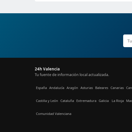
24h Valencia
Tu fuente de información local actualizada.
España
Andalucía
Aragón
Asturias
Baleares
Canarias
Can
Castilla y León
Cataluña
Extremadura
Galicia
La Rioja
Mad
Comunidad Valenciana