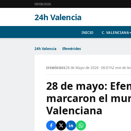
09/08/2026
24h Valencia
INICIO
C. VALENCIANA
24h Valencia
›
Efemérides
28 de Mayo de 2026 · 06:01h
2 min de le
EFEMÉRIDES
28 de mayo: Efe
marcaron el mu
Valenciana