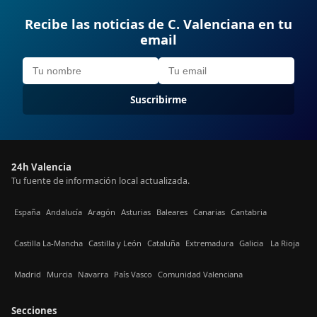
Recibe las noticias de C. Valenciana en tu
email
Suscribirme
24h Valencia
Tu fuente de información local actualizada.
España
Andalucía
Aragón
Asturias
Baleares
Canarias
Cantabria
Castilla La-Mancha
Castilla y León
Cataluña
Extremadura
Galicia
La Rioja
Madrid
Murcia
Navarra
País Vasco
Comunidad Valenciana
Secciones