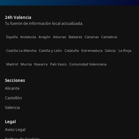
24h Valencia
Tu fuente de información local actualizada.
España
Andalucía
Aragón
Asturias
Baleares
Canarias
Cantabria
Castilla La-Mancha
Castilla y León
Cataluña
Extremadura
Galicia
La Rioja
Madrid
Murcia
Navarra
País Vasco
Comunidad Valenciana
Secciones
Alicante
Castellón
Valencia
Legal
Aviso Legal