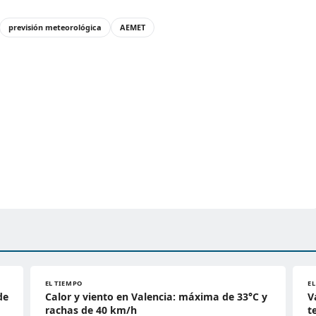
previsión meteorológica
AEMET
EL TIEMPO
E
de
Calor y viento en Valencia: máxima de 33°C y
V
rachas de 40 km/h
t