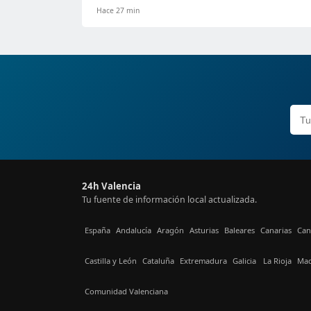
Hace 27 min
24h Valencia
Tu fuente de información local actualizada.
España
Andalucía
Aragón
Asturias
Baleares
Canarias
Can
Castilla y León
Cataluña
Extremadura
Galicia
La Rioja
Mad
Comunidad Valenciana