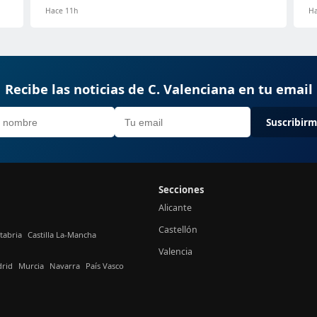
Hace 11h
Ha
Recibe las noticias de C. Valenciana en tu email
Suscribir
Secciones
Alicante
Castellón
tabria
Castilla La-Mancha
Valencia
rid
Murcia
Navarra
País Vasco