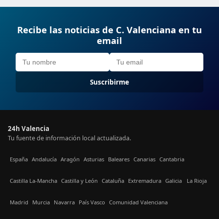
Recibe las noticias de C. Valenciana en tu
email
Suscribirme
24h Valencia
Tu fuente de información local actualizada.
España
Andalucía
Aragón
Asturias
Baleares
Canarias
Cantabria
Castilla La-Mancha
Castilla y León
Cataluña
Extremadura
Galicia
La Rioja
Madrid
Murcia
Navarra
País Vasco
Comunidad Valenciana