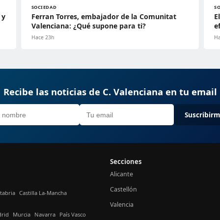
SOCIEDAD
S
 y
Ferran Torres, embajador de la Comunitat
E
Valenciana: ¿Qué supone para ti?
e
Hace 23h
Ha
Recibe las noticias de C. Valenciana en tu email
Suscribir
Secciones
Alicante
Castellón
tabria
Castilla La-Mancha
Valencia
rid
Murcia
Navarra
País Vasco