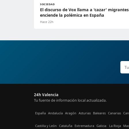
SOCIEDAD
El discurso de Vox llama a 'cazar' migrantes
enciende la polémica en España
Hace 22h
24h Valencia
Tu fuente de información local actualizada.
España
Andalucía
Aragón
Asturias
Baleares
Canarias
Can
Castilla y León
Cataluña
Extremadura
Galicia
La Rioja
Mad