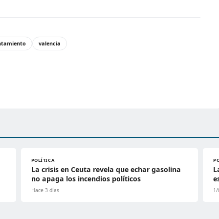
ntamiento
valencia
POLÍTICA
P
La crisis en Ceuta revela que echar gasolina
L
no apaga los incendios políticos
e
Hace 3 días
1/