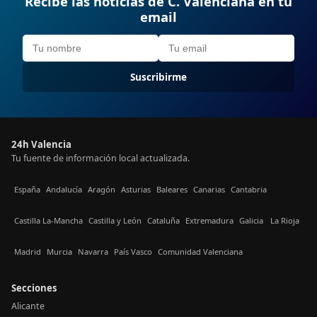
Recibe las noticias de C. Valenciana en tu
email
Suscribirme
24h Valencia
Tu fuente de información local actualizada.
España
Andalucía
Aragón
Asturias
Baleares
Canarias
Cantabria
Castilla La-Mancha
Castilla y León
Cataluña
Extremadura
Galicia
La Rioja
Madrid
Murcia
Navarra
País Vasco
Comunidad Valenciana
Secciones
Alicante