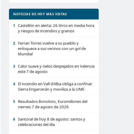
NOTICIAS DE HOY MÁS VISTAS
Castellón en alerta: 26 litros en media hora
1
y riesgos de incendios y granizo
Ferran Torres vuelve a su pueblo y
2
enloquece a sus vecinos con un gol de
Mundial
Calor suave y cielos despejados en Valencia
3
este 7 de agosto
El incendio en Vall d'Alba obliga a confinar
4
Sierra Engarcerán y moviliza a la UME
Resultados Bonoloto, Euromillones del
5
viernes 7 de agosto de 2026
Santoral de hoy 8 de agosto: santos y
6
celebraciones del día