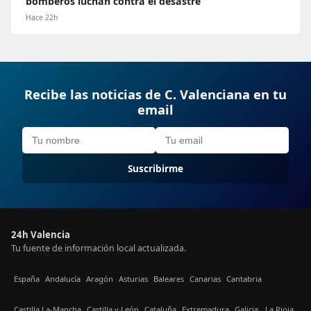
bomberos luchan contra el desastre
Hace 22h
Recibe las noticias de C. Valenciana en tu
email
Suscribirme
24h Valencia
Tu fuente de información local actualizada.
España
Andalucía
Aragón
Asturias
Baleares
Canarias
Cantabria
Castilla La-Mancha
Castilla y León
Cataluña
Extremadura
Galicia
La Rioja