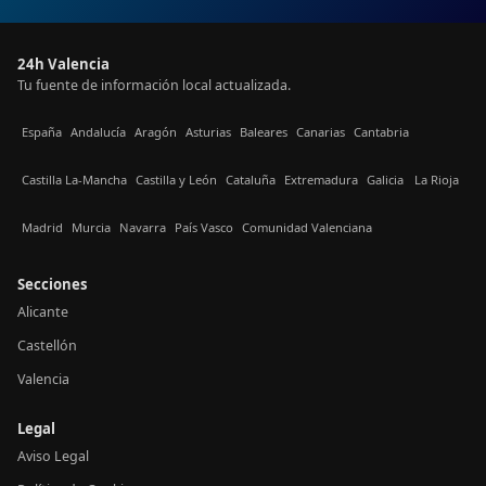
24h Valencia
Tu fuente de información local actualizada.
España
Andalucía
Aragón
Asturias
Baleares
Canarias
Cantabria
Castilla La-Mancha
Castilla y León
Cataluña
Extremadura
Galicia
La Rioja
Madrid
Murcia
Navarra
País Vasco
Comunidad Valenciana
Secciones
Alicante
Castellón
Valencia
Legal
Aviso Legal