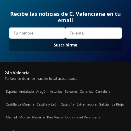
Recibe las noticias de C. Valenciana en tu
email
Suscribirme
24h Valencia
Tu fuente de información local actualizada.
España
Andalucía
Aragón
Asturias
Baleares
Canarias
Cantabria
Castilla La-Mancha
Castilla y León
Cataluña
Extremadura
Galicia
La Rioja
Madrid
Murcia
Navarra
País Vasco
Comunidad Valenciana