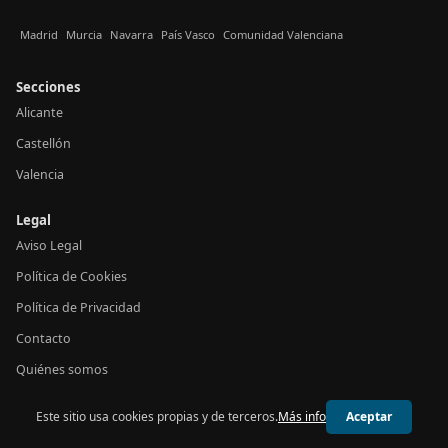
Madrid
Murcia
Navarra
País Vasco
Comunidad Valenciana
Secciones
Alicante
Castellón
Valencia
Legal
Aviso Legal
Política de Cookies
Política de Privacidad
Contacto
Quiénes somos
Este sitio usa cookies propias y de terceros.
Más info
Aceptar
© 2026 24h Valencia