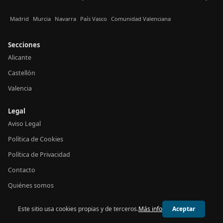
Madrid
Murcia
Navarra
País Vasco
Comunidad Valenciana
Secciones
Alicante
Castellón
Valencia
Legal
Aviso Legal
Política de Cookies
Política de Privacidad
Contacto
Quiénes somos
Este sitio usa cookies propias y de terceros.
Más info
Aceptar
© 2026 24h Valencia