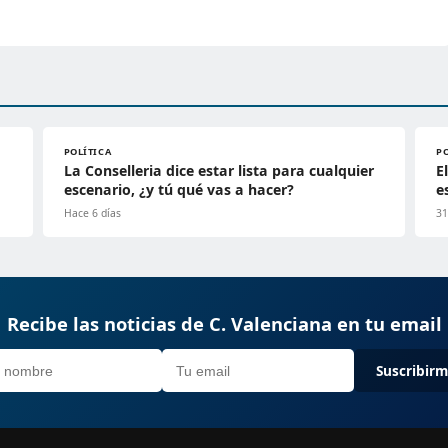
POLÍTICA
P
La Conselleria dice estar lista para cualquier
E
escenario, ¿y tú qué vas a hacer?
e
Hace 6 días
31
Recibe las noticias de C. Valenciana en tu email
Suscribir