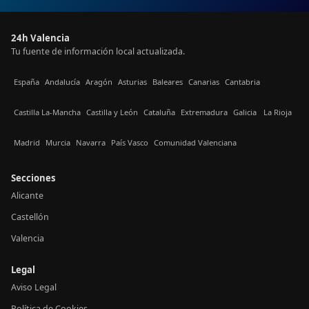
24h Valencia
Tu fuente de información local actualizada.
España
Andalucía
Aragón
Asturias
Baleares
Canarias
Cantabria
Castilla La-Mancha
Castilla y León
Cataluña
Extremadura
Galicia
La Rioja
Madrid
Murcia
Navarra
País Vasco
Comunidad Valenciana
Secciones
Alicante
Castellón
Valencia
Legal
Aviso Legal
Política de Cookies