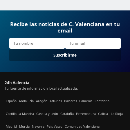
Recibe las noticias de C. Valenciana en tu
email
Suscribirme
24h Valencia
Tu fuente de información local actualizada.
España
Andalucía
Aragón
Asturias
Baleares
Canarias
Cantabria
Castilla La-Mancha
Castilla y León
Cataluña
Extremadura
Galicia
La Rioja
Madrid
Murcia
Navarra
País Vasco
Comunidad Valenciana