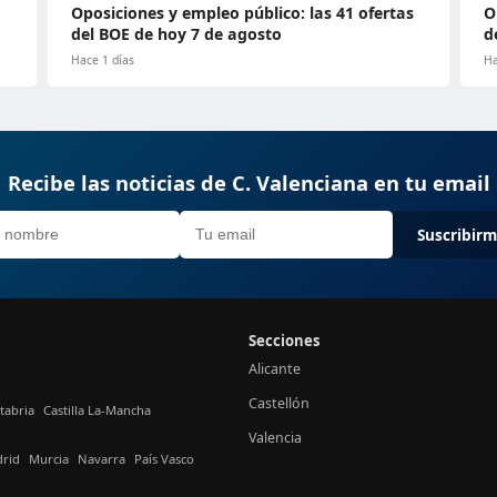
Oposiciones y empleo público: las 41 ofertas
O
del BOE de hoy 7 de agosto
d
Hace 1 días
Ha
Recibe las noticias de C. Valenciana en tu email
Suscribir
Secciones
Alicante
Castellón
tabria
Castilla La-Mancha
Valencia
rid
Murcia
Navarra
País Vasco