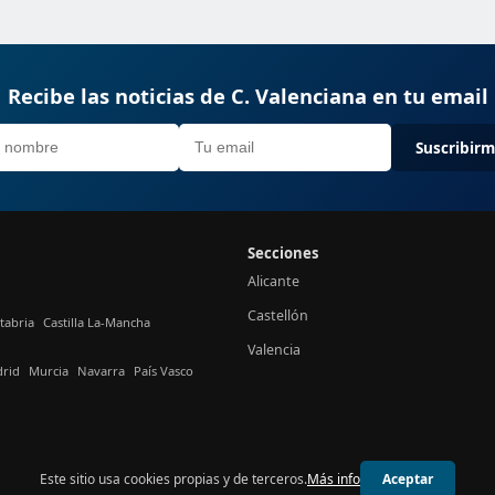
Recibe las noticias de C. Valenciana en tu email
Suscribir
Secciones
Alicante
Castellón
tabria
Castilla La-Mancha
Valencia
rid
Murcia
Navarra
País Vasco
Este sitio usa cookies propias y de terceros.
Más info
Aceptar
© 2026 24h Valencia