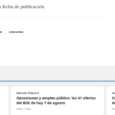
a fecha de publicación.
eo
concursos
EMPLEO PÚBLICO
E
Oposiciones y empleo público: las 41 ofertas
O
del BOE de hoy 7 de agosto
d
Hace 1 días
Ha