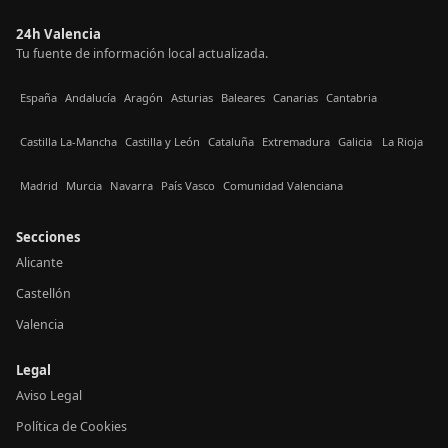
24h Valencia
Tu fuente de información local actualizada.
España
Andalucía
Aragón
Asturias
Baleares
Canarias
Cantabria
Castilla La-Mancha
Castilla y León
Cataluña
Extremadura
Galicia
La Rioja
Madrid
Murcia
Navarra
País Vasco
Comunidad Valenciana
Secciones
Alicante
Castellón
Valencia
Legal
Aviso Legal
Política de Cookies