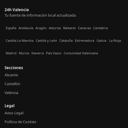
24h Valencia
Tu fuente de información local actualizada.
España
Andalucía
Aragón
Asturias
Baleares
Canarias
Cantabria
Castilla La-Mancha
Castilla y León
Cataluña
Extremadura
Galicia
La Rioja
Madrid
Murcia
Navarra
País Vasco
Comunidad Valenciana
Secciones
Alicante
Castellón
Valencia
Legal
Aviso Legal
Política de Cookies