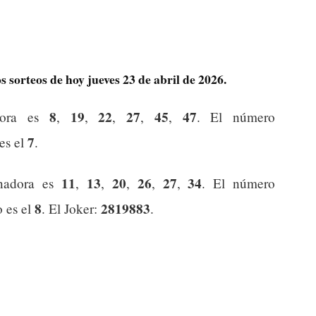
 sorteos de hoy jueves 23 de abril de 2026.
8
19
22
27
45
47
dora es
,
,
,
,
,
. El número
7
 es el
.
11
13
20
26
27
34
nadora es
,
,
,
,
,
. El número
8
2819883
o es el
. El Joker:
.