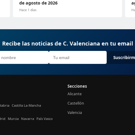
de agosto de 2026
a
Hace 1 días
Ha
Recibe las noticias de C. Valenciana en tu email
Suscribir
Secciones
Alicante
Castellón
tabria
Castilla La-Mancha
Valencia
rid
Murcia
Navarra
País Vasco