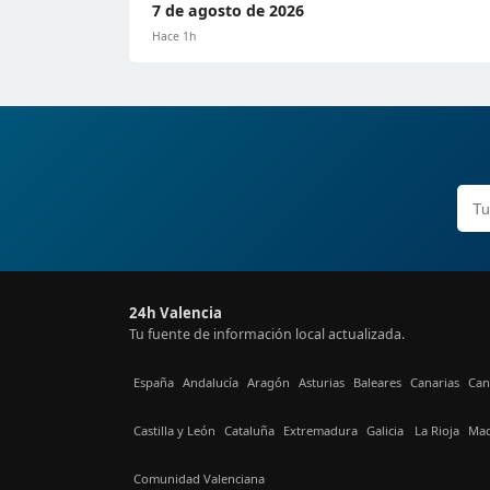
7 de agosto de 2026
Hace 1h
24h Valencia
Tu fuente de información local actualizada.
España
Andalucía
Aragón
Asturias
Baleares
Canarias
Can
Castilla y León
Cataluña
Extremadura
Galicia
La Rioja
Mad
Comunidad Valenciana