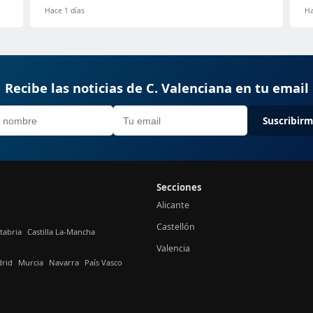
Hace 1 días
Ha
Recibe las noticias de C. Valenciana en tu email
Suscribir
Secciones
Alicante
Castellón
tabria
Castilla La-Mancha
Valencia
rid
Murcia
Navarra
País Vasco