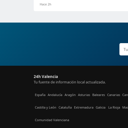
Hace 2h
24h Valencia
Tu fuente de información local actualizada.
España
Andalucía
Aragón
Asturias
Baleares
Canarias
Can
Castilla y León
Cataluña
Extremadura
Galicia
La Rioja
Mad
Comunidad Valenciana