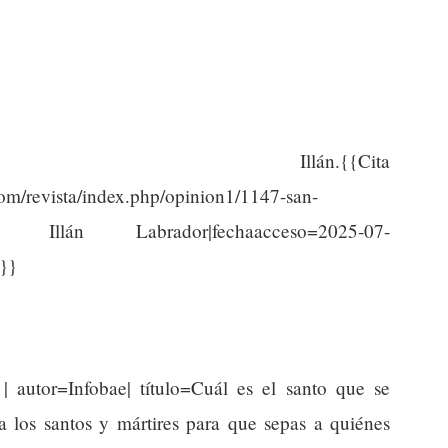
lán.{{Cita
om/revista/index.php/opinion1/1147-san-
=San Illán Labrador|fechaacceso=2025-07-
}}
| autor=Infobae| título=Cuál es el santo que se
a los santos y mártires para que sepas a quiénes