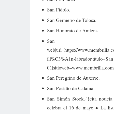
San Fídolo.
San Germerio de Tolosa.
San Honorato de Amiens.
San Il
web|url=https://www.membrilla.c
ill%C3%A1n-labrador|título
01|sitioweb=www.membrilla.com
San Peregrino de Auxerre.
San Posidio de Calama.
San Simón Stock.{{cita noticia 
celebra el 16 de mayo ● La list