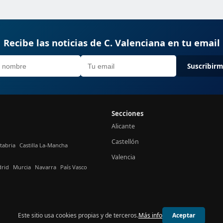
Recibe las noticias de C. Valenciana en tu email
Suscribir
Secciones
Alicante
Castellón
tabria
Castilla La-Mancha
Valencia
rid
Murcia
Navarra
País Vasco
Este sitio usa cookies propias y de terceros.
Más info
Aceptar
© 2026 24h Valencia