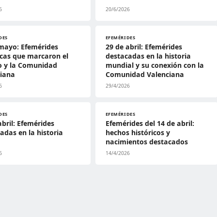
6
20/6/2026
DES
EFEMÉRIDES
mayo: Efemérides
29 de abril: Efemérides
icas que marcaron el
destacadas en la historia
 y la Comunidad
mundial y su conexión con la
ciana
Comunidad Valenciana
6
29/4/2026
DES
EFEMÉRIDES
abril: Efemérides
Efemérides del 14 de abril:
adas en la historia
hechos históricos y
nacimientos destacados
6
14/4/2026