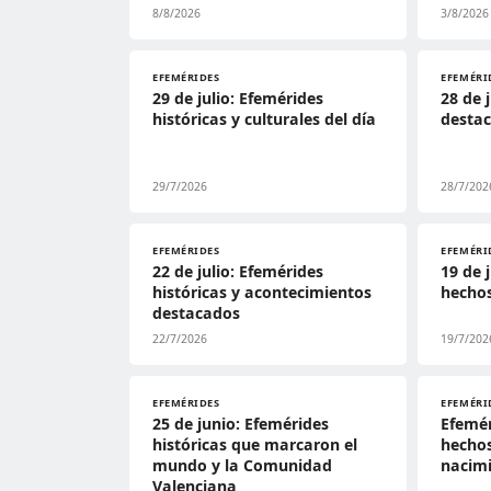
8/8/2026
3/8/2026
EFEMÉRIDES
EFEMÉRI
29 de julio: Efemérides
28 de 
históricas y culturales del día
destac
29/7/2026
28/7/202
EFEMÉRIDES
EFEMÉRI
22 de julio: Efemérides
19 de 
históricas y acontecimientos
hechos
destacados
22/7/2026
19/7/202
EFEMÉRIDES
EFEMÉRI
25 de junio: Efemérides
Efemér
históricas que marcaron el
hechos
mundo y la Comunidad
nacim
Valenciana