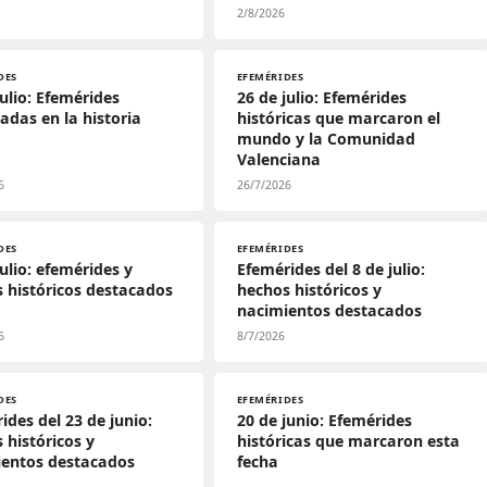
2/8/2026
DES
EFEMÉRIDES
julio: Efemérides
26 de julio: Efemérides
adas en la historia
históricas que marcaron el
mundo y la Comunidad
Valenciana
6
26/7/2026
DES
EFEMÉRIDES
julio: efemérides y
Efemérides del 8 de julio:
 históricos destacados
hechos históricos y
nacimientos destacados
6
8/7/2026
DES
EFEMÉRIDES
ides del 23 de junio:
20 de junio: Efemérides
 históricos y
históricas que marcaron esta
ientos destacados
fecha