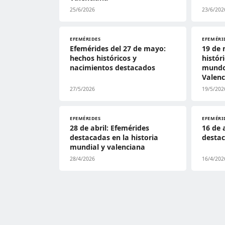
25/6/2026
23/6/202
EFEMÉRIDES
EFEMÉRI
Efemérides del 27 de mayo:
19 de 
hechos históricos y
histór
nacimientos destacados
mundo
Valen
27/5/2026
19/5/202
EFEMÉRIDES
EFEMÉRI
28 de abril: Efemérides
16 de 
destacadas en la historia
destac
mundial y valenciana
28/4/2026
16/4/202