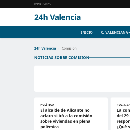
09/08/2026
24h Valencia
INICIO
C. VALENCIANA
24h Valencia
›
Comision
NOTICIAS SOBRE COMISION
POLÍTICA
POLÍTIC
El alcalde de Alicante no
La com
aclara si irá a la comisión
del 29
sobre viviendas en plena
respon
polémica
¿Qué s