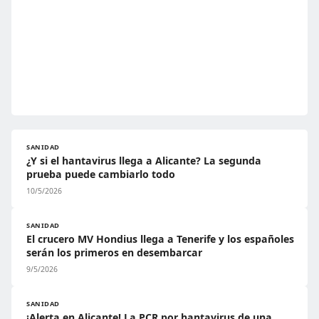
SANIDAD
¿Y si el hantavirus llega a Alicante? La segunda
prueba puede cambiarlo todo
10/5/2026
SANIDAD
El crucero MV Hondius llega a Tenerife y los españoles
serán los primeros en desembarcar
9/5/2026
SANIDAD
¡Alerta en Alicante! La PCR por hantavirus de una