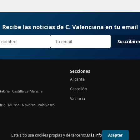
Recibe las noticias de C. Valenciana en tu email
Suscribir
Secciones
Alicante
Castellón
tabria
Castilla La-Mancha
Valencia
rid
Murcia
Navarra
País Vasco
Este sitio usa cookies propias y de terceros.
Más info
Aceptar
© 2026 24h Valencia