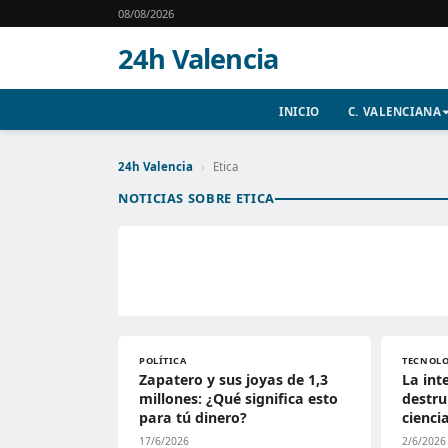
08/08/2026
24h Valencia
INICIO
C. VALENCIANA
24h Valencia
›
Etica
NOTICIAS SOBRE ETICA
POLÍTICA
TECNOL
Zapatero y sus joyas de 1,3
La int
millones: ¿Qué significa esto
destru
para tú dinero?
cienci
17/6/2026
2/6/2026