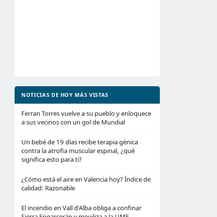
NOTICIAS DE HOY MÁS VISTAS
Ferran Torres vuelve a su pueblo y enloquece
a sus vecinos con un gol de Mundial
Un bebé de 19 días recibe terapia génica
contra la atrofia muscular espinal, ¿qué
significa esto para ti?
¿Cómo está el aire en Valencia hoy? Índice de
calidad: Razonable
El incendio en Vall d'Alba obliga a confinar
Sierra Engarcerán y moviliza a la UME