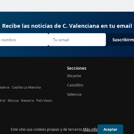
Recibe las noticias de C. Valenciana en tu email
Suscribir
Secciones
Alicante
Castellón
tabria
Castilla La-Mancha
Valencia
rid
Murcia
Navarra
País Vasco
Este sitio usa cookies propias y de terceros.
Más info
Aceptar
© 2026 24h Valencia