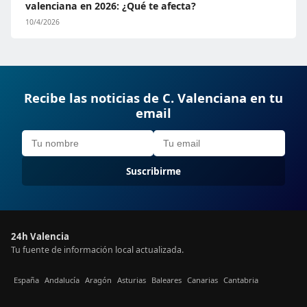
valenciana en 2026: ¿Qué te afecta?
10/4/2026
Recibe las noticias de C. Valenciana en tu
email
Suscribirme
24h Valencia
Tu fuente de información local actualizada.
España
Andalucía
Aragón
Asturias
Baleares
Canarias
Cantabria