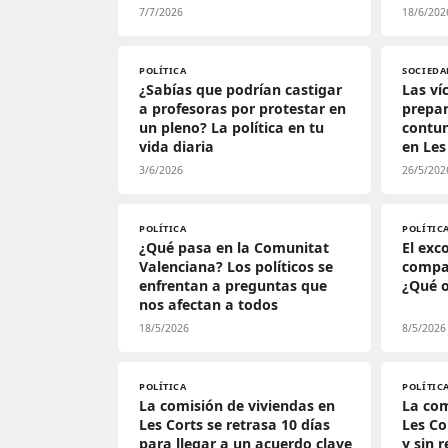
7/7/2026
18/6/202
POLÍTICA
SOCIEDA
¿Sabías que podrían castigar
Las ví
a profesoras por protestar en
prepa
un pleno? La política en tu
contun
vida diaria
en Les
3/6/2026
26/5/202
POLÍTICA
POLÍTIC
¿Qué pasa en la Comunitat
El exc
Valenciana? Los políticos se
compar
enfrentan a preguntas que
¿Qué o
nos afectan a todos
18/5/2026
8/5/2026
POLÍTICA
POLÍTIC
La comisión de viviendas en
La com
Les Corts se retrasa 10 días
Les Co
para llegar a un acuerdo clave
y sin 