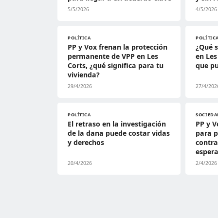
5/5/2026
4/5/2026
POLÍTICA
POLÍTIC
PP y Vox frenan la protección
¿Qué s
permanente de VPP en Les
en Les
Corts, ¿qué significa para tu
que pu
vivienda?
29/4/2026
27/4/202
POLÍTICA
SOCIEDA
El retraso en la investigación
PP y V
de la dana puede costar vidas
para 
y derechos
contra
esper
20/4/2026
2/4/2026