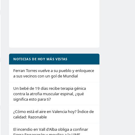
NOTICIAS DE HOY MÁS VISTAS
Ferran Torres vuelve a su pueblo y enloquece
a sus vecinos con un gol de Mundial
Un bebé de 19 días recibe terapia génica
contra la atrofia muscular espinal, ¿qué
significa esto para ti?
¿Cómo está el aire en Valencia hoy? Índice de
calidad: Razonable
El incendio en Vall d'Alba obliga a confinar
Sierra Engarcerán y moviliza a la UME