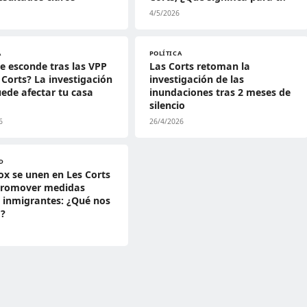
4/5/2026
A
POLÍTICA
e esconde tras las VPP
Las Corts retoman la
 Corts? La investigación
investigación de las
ede afectar tu casa
inundaciones tras 2 meses de
silencio
6
26/4/2026
D
ox se unen en Les Corts
promover medidas
 inmigrantes: ¿Qué nos
a?