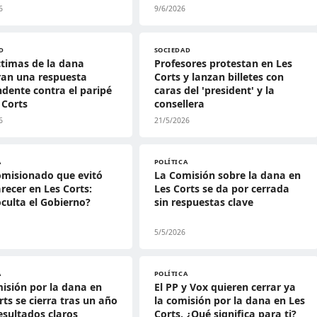
6
9/6/2026
D
SOCIEDAD
ctimas de la dana
Profesores protestan en Les
ran una respuesta
Corts y lanzan billetes con
dente contra el paripé
caras del 'president' y la
 Corts
consellera
6
21/5/2026
A
POLÍTICA
omisionado que evitó
La Comisión sobre la dana en
ecer en Les Corts:
Les Corts se da por cerrada
culta el Gobierno?
sin respuestas clave
5/5/2026
A
POLÍTICA
isión por la dana en
El PP y Vox quieren cerrar ya
rts se cierra tras un año
la comisión por la dana en Les
resultados claros
Corts, ¿Qué significa para ti?