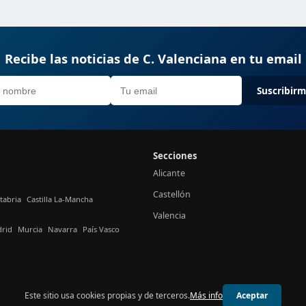
Recibe las noticias de C. Valenciana en tu email
Suscribir
Secciones
Alicante
Castellón
tabria
Castilla La-Mancha
Valencia
rid
Murcia
Navarra
País Vasco
Este sitio usa cookies propias y de terceros.
Más info
Aceptar
© 2026 24h Valencia