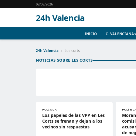
08/08/2026
24h Valencia
INICIO
C. VALENCIANA
24h Valencia
›
Les corts
NOTICIAS SOBRE LES CORTS
POLÍTICA
POLÍTIC
Los papeles de las VPP en Les
Morant
Corts se frenan y dejan a los
comisi
vecinos sin respuestas
acusar
de neg