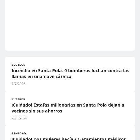
SUCESOS
Incendio en Santa Pola: 9 bomberos luchan contra las
llamas en una nave cárnica
7/7/2026
SUCESOS
¡Cuidado! Estafas millonarias en Santa Pola dejan a
vecinos sin sus ahorros
28/5/2026
SANIDAD
¡Cuidado! Dos mujeres hacían tratamientos médicos