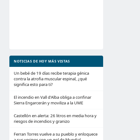
NOTICIAS DE HOY MÁS VISTAS
Un bebé de 19 días recibe terapia génica
contra la atrofia muscular espinal, ¿qué
significa esto para ti?
El incendio en Vall d'Alba obliga a confinar
Sierra Engarcerán y moviliza a la UME
Castellón en alerta: 26 litros en media hora y
riesgos de incendios y granizo
Ferran Torres vuelve a su pueblo y enloquece
a sus vecinos con un gol de Mundial