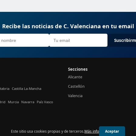
Recibe las noticias de C. Valenciana en tu email
Suscribir
Secciones
Alicante
Castellón
tabria
Castilla La-Mancha
Valencia
rid
Murcia
Navarra
País Vasco
Este sitio usa cookies propias y de terceros.
Más info
Aceptar
© 2026 24h Valencia