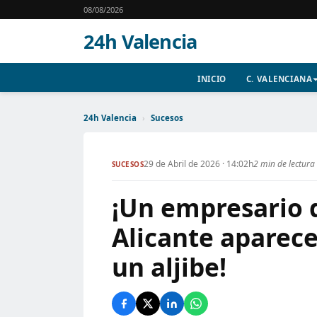
08/08/2026
24h Valencia
INICIO
C. VALENCIANA
24h Valencia
›
Sucesos
29 de Abril de 2026 · 14:02h
2 min de lectura
SUCESOS
¡Un empresario 
Alicante aparec
un aljibe!