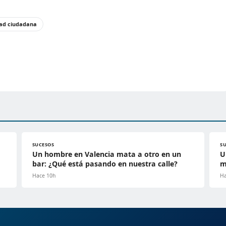
dad ciudadana
SUCESOS
S
Un hombre en Valencia mata a otro en un
U
bar: ¿Qué está pasando en nuestra calle?
m
Hace 10h
Ha