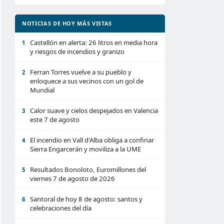
NOTICIAS DE HOY MÁS VISTAS
Castellón en alerta: 26 litros en media hora
1
y riesgos de incendios y granizo
Ferran Torres vuelve a su pueblo y
2
enloquece a sus vecinos con un gol de
Mundial
Calor suave y cielos despejados en Valencia
3
este 7 de agosto
El incendio en Vall d'Alba obliga a confinar
4
Sierra Engarcerán y moviliza a la UME
Resultados Bonoloto, Euromillones del
5
viernes 7 de agosto de 2026
Santoral de hoy 8 de agosto: santos y
6
celebraciones del día