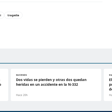
i
tragedia
SUCESOS
S
n
Dos vidas se pierden y otras dos quedan
E
o
heridas en un accidente en la N-332
p
d
Hace 20h
Ha