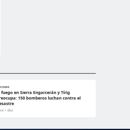
UCESOS
l fuego en Sierra Engarcerán y Tírig
reocupa: 150 bomberos luchan contra el
esastre
ce 1 días