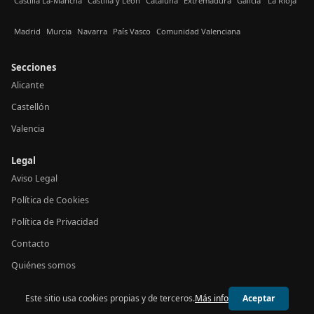
Castilla La-Mancha
Castilla y León
Cataluña
Extremadura
Galicia
La Rioja
Madrid
Murcia
Navarra
País Vasco
Comunidad Valenciana
Secciones
Alicante
Castellón
Valencia
Legal
Aviso Legal
Política de Cookies
Política de Privacidad
Contacto
Quiénes somos
Este sitio usa cookies propias y de terceros.
Más info
Aceptar
© 2026 24h Valencia