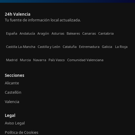
24h Valencia
Tu fuente de información local actualizada.
España
Andalucía
Aragón
Asturias
Baleares
Canarias
Cantabria
Castilla La-Mancha
Castilla y León
Cataluña
Extremadura
Galicia
La Rioja
Madrid
Murcia
Navarra
País Vasco
Comunidad Valenciana
Secciones
Alicante
Castellón
Valencia
Legal
Aviso Legal
Política de Cookies