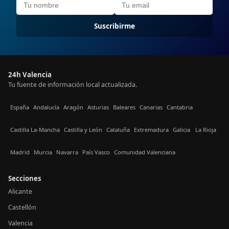
Suscribirme
24h Valencia
Tu fuente de información local actualizada.
España
Andalucía
Aragón
Asturias
Baleares
Canarias
Cantabria
Castilla La-Mancha
Castilla y León
Cataluña
Extremadura
Galicia
La Rioja
Madrid
Murcia
Navarra
País Vasco
Comunidad Valenciana
Secciones
Alicante
Castellón
Valencia