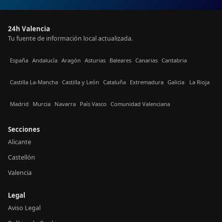
24h Valencia
Tu fuente de información local actualizada.
España
Andalucía
Aragón
Asturias
Baleares
Canarias
Cantabria
Castilla La-Mancha
Castilla y León
Cataluña
Extremadura
Galicia
La Rioja
Madrid
Murcia
Navarra
País Vasco
Comunidad Valenciana
Secciones
Alicante
Castellón
Valencia
Legal
Aviso Legal