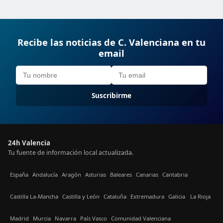
Recibe las noticias de C. Valenciana en tu
email
Suscribirme
24h Valencia
Tu fuente de información local actualizada.
España
Andalucía
Aragón
Asturias
Baleares
Canarias
Cantabria
Castilla La-Mancha
Castilla y León
Cataluña
Extremadura
Galicia
La Rioja
Madrid
Murcia
Navarra
País Vasco
Comunidad Valenciana