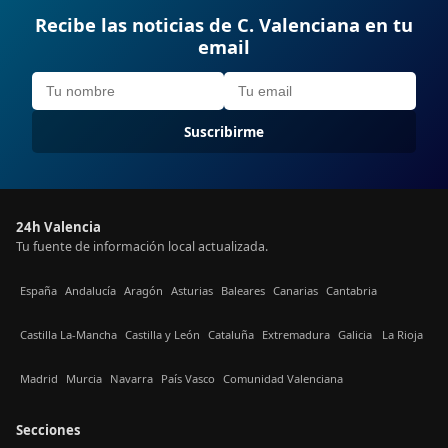
Recibe las noticias de C. Valenciana en tu
email
Suscribirme
24h Valencia
Tu fuente de información local actualizada.
España
Andalucía
Aragón
Asturias
Baleares
Canarias
Cantabria
Castilla La-Mancha
Castilla y León
Cataluña
Extremadura
Galicia
La Rioja
Madrid
Murcia
Navarra
País Vasco
Comunidad Valenciana
Secciones