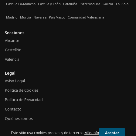
Castilla La-Mancha
Castilla y León
Cataluña
Extremadura
Galicia
La Rioja
Madrid
Murcia
Navarra
País Vasco
Comunidad Valenciana
Secciones
Alicante
Castellón
Valencia
Legal
Aviso Legal
Política de Cookies
Política de Privacidad
Contacto
Quiénes somos
Este sitio usa cookies propias y de terceros.
Más info
Aceptar
© 2026 24h Valencia