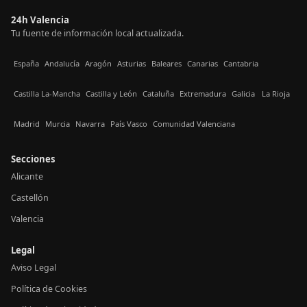
24h Valencia
Tu fuente de información local actualizada.
España
Andalucía
Aragón
Asturias
Baleares
Canarias
Cantabria
Castilla La-Mancha
Castilla y León
Cataluña
Extremadura
Galicia
La Rioja
Madrid
Murcia
Navarra
País Vasco
Comunidad Valenciana
Secciones
Alicante
Castellón
Valencia
Legal
Aviso Legal
Política de Cookies