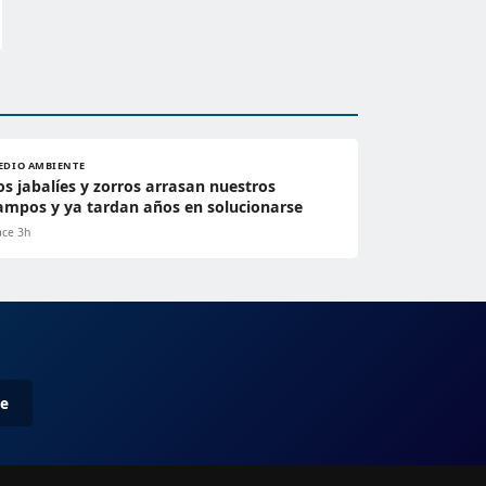
EDIO AMBIENTE
os jabalíes y zorros arrasan nuestros
ampos y ya tardan años en solucionarse
ce 3h
me