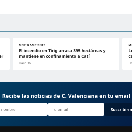
MEDIO AMBIENTE
M
El incendio en Tírig arrasa 395 hectáreas y
L
er
mantiene en confinamiento a Catí
c
Hace 3h
Ha
Recibe las noticias de C. Valenciana en tu email
Suscribir