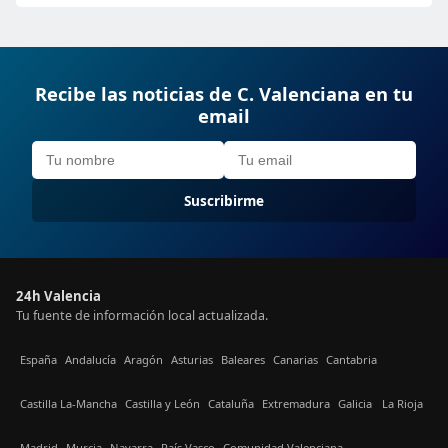
Recibe las noticias de C. Valenciana en tu
email
Suscribirme
24h Valencia
Tu fuente de información local actualizada.
España
Andalucía
Aragón
Asturias
Baleares
Canarias
Cantabria
Castilla La-Mancha
Castilla y León
Cataluña
Extremadura
Galicia
La Rioja
Madrid
Murcia
Navarra
País Vasco
Comunidad Valenciana