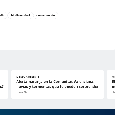
fic
biodiversidad
conservación
MEDIO AMBIENTE
M
Alerta naranja en la Comunitat Valenciana:
E
s?
lluvias y tormentas que te pueden sorprender
m
Hace 3h
Ha