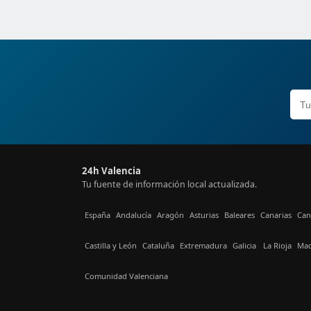
24h Valencia
Tu fuente de información local actualizada.
España
Andalucía
Aragón
Asturias
Baleares
Canarias
Can
Castilla y León
Cataluña
Extremadura
Galicia
La Rioja
Mad
Comunidad Valenciana