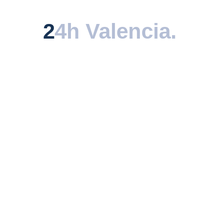
descubierta.
24h Valencia
24h Valencia
.
.